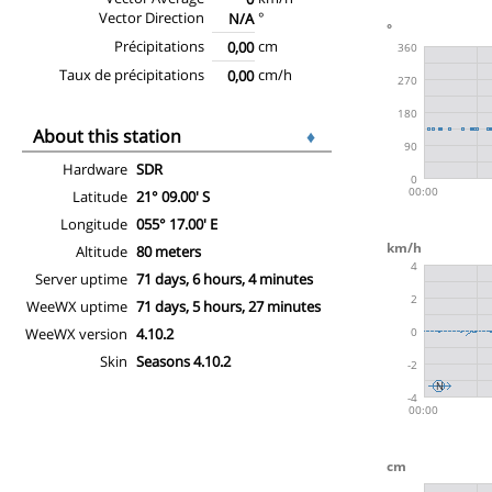
Vector Direction
°
N/A
Précipitations
cm
0,00
Taux de précipitations
cm/h
0,00
About this station
♦
Hardware
SDR
Latitude
21° 09.00' S
Longitude
055° 17.00' E
Altitude
80 meters
Server uptime
71 days, 6 hours, 4 minutes
WeeWX uptime
71 days, 5 hours, 27 minutes
WeeWX version
4.10.2
Skin
Seasons 4.10.2