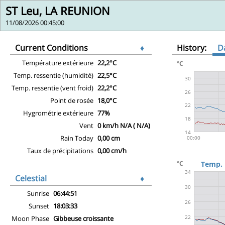
ST Leu, LA REUNION
11/08/2026 00:45:00
Current Conditions
♦
History:
D
Température extérieure
22,2°C
Temp. ressentie (humidité)
22,5°C
Temp. ressentie (vent froid)
22,2°C
Point de rosée
18,0°C
Hygrométrie extérieure
77%
Vent
0 km/h N/A ( N/A)
Rain Today
0,00 cm
Taux de précipitations
0,00 cm/h
Celestial
♦
Sunrise
06:44:51
Sunset
18:03:33
Moon Phase
Gibbeuse croissante