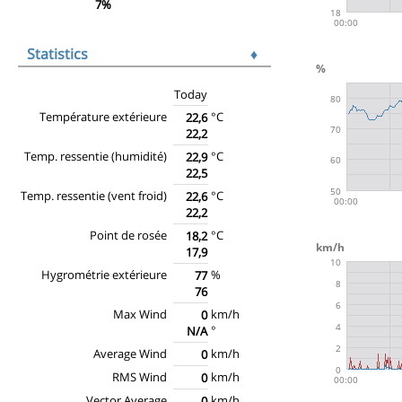
7%
Statistics
♦
Today
Température extérieure
°C
22,6
22,2
Temp. ressentie (humidité)
°C
22,9
22,5
Temp. ressentie (vent froid)
°C
22,6
22,2
Point de rosée
°C
18,2
17,9
Hygrométrie extérieure
%
77
76
Max Wind
km/h
0
°
N/A
Average Wind
km/h
0
RMS Wind
km/h
0
Vector Average
km/h
0